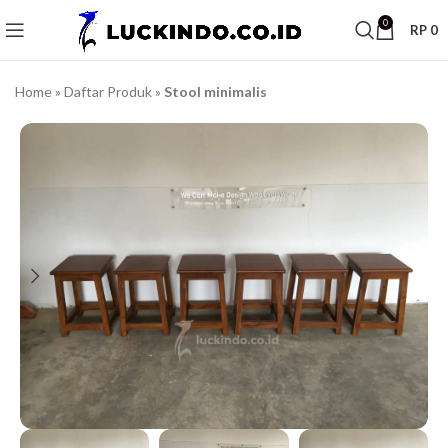
0
RP
0
Home
»
Daftar Produk
»
Stool minimalis