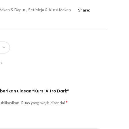
Makan & Dapur
,
Set Meja & Kursi Makan
Share:
n.
rikan ulasan “Kursi Altro Dark”
*
ublikasikan.
Ruas yang wajib ditandai