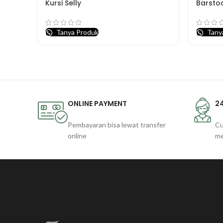
Kursi Selly
Barstoo
Tanya Produk
Tany
ONLINE PAYMENT
2
Pembayaran bisa lewat transfer
Cu
online
m