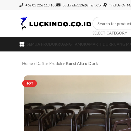
+62 85 226 113 100
Luckindo113@gmail.com
Find Us On M
SELECT CATEGORY
SEMUA PRODUK
RUANG TAMU
KAMAR TIDUR
RUANG M
Home
»
Daftar Produk
»
Kursi Altro Dark
HOT