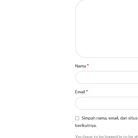
*
Nama
*
Email
Simpan nama, email, dan situ
berikutnya.
You have to be logged in to be a