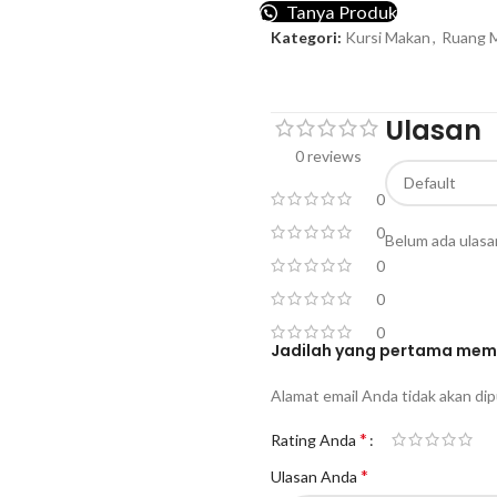
Tanya Produk
Kategori:
Kursi Makan
,
Ruang 
Ulasan
0 reviews
0
0
Belum ada ulasa
0
0
0
Jadilah yang pertama membe
Alamat email Anda tidak akan dip
*
Rating Anda
*
Ulasan Anda