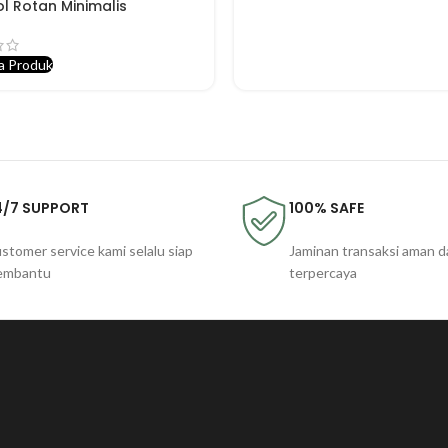
l Rotan Minimalis
a Produk
4/7 SUPPORT
100% SAFE
stomer service kami selalu siap
Jaminan transaksi aman d
embantu
terpercaya