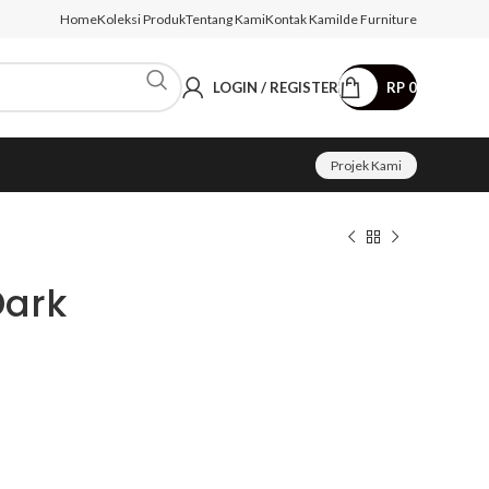
Home
Koleksi Produk
Tentang Kami
Kontak Kami
Ide Furniture
LOGIN / REGISTER
RP
0
Projek Kami
Dark