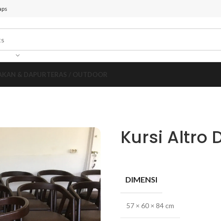
aps
AKAN & DAPUR
TERAS / OUTDOOR
Kursi Altro 
DIMENSI
57 × 60 × 84 cm