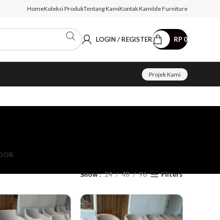
Home
Koleksi Produk
Tentang Kami
Kontak Kami
Ide Furniture
LOGIN / REGISTER
RP
0
Projek Kami
DOOR
Show
24
48
96
Filters