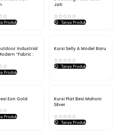
n
Jati
a Produk
Tanya Produk
Outdoor Industrial
Kursi Selly A Model Baru
Modern “Fabric :
aun Talas”
Tanya Produk
a Produk
Besi Eon Gold
Kursi Plat Besi Mahoni
Silver
a Produk
Tanya Produk