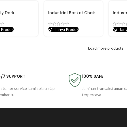
lly Dark
Industrial Basket Chair
Indust
 Produk
Tanya Produk
Tany
Load more products
4/7 SUPPORT
100% SAFE
stomer service kami selalu siap
Jaminan transaksi aman d
embantu
terpercaya