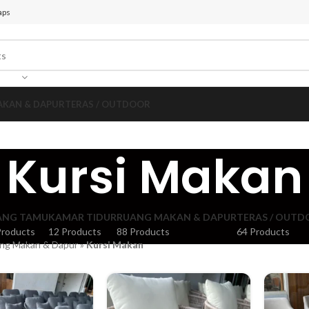
aps
AKAN & DAPUR
TERAS / OUTDOOR
Kursi Makan
ANG TAMU
KAMAR TIDUR
RUANG MAKAN & DAPUR
TERAS / OUT
Products
12 Products
88 Products
64 Products
ng Makan & Dapur
»
Kursi Makan