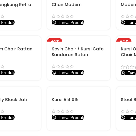
engkung Retro
Chair Modern
Moder
 Produk
Tanya Produk
Tany
HOT
HOT
rm Chair Rattan
Kevin Chair / Kursi Cafe
Kursi 
Sandaran Rotan
Chair 
Efek D
 Produk
Tanya Produk
Tany
lly Block Jati
Kursi Alif 019
Stool 
 Produk
Tanya Produk
Tany