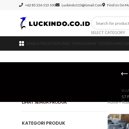
+62 85 226 113 100
Luckindo113@gmail.com
Find Us On M
SELECT CATEGORY
SEMUA PRODUK
RUANG TAMU
KAMAR TIDUR
RUANG M
RU
57 
LIHAT SEMUA PRODUK
Home
»
Rua
KATEGORI PRODUK