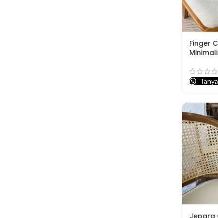
Finger C
Minimal
Tanya
Jepara 