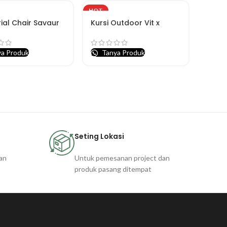
HOT
rial Chair Savaur
Kursi Outdoor Vit x
a Produk
Tanya Produk
Seting Lokasi
an
Untuk pemesanan project dan
produk pasang ditempat