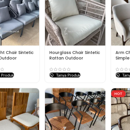
ht Chair Sintetic
Hourglass Chair Sintetic
Arm C
Outdoor
Rattan Outdoor
Simple
 Produk
Tanya Produk
Tany
HOT