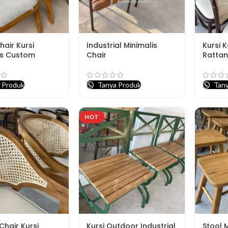
hair Kursi
Industrial Minimalis
Kursi K
is Custom
Chair
Rattan
 Produk
Tanya Produk
Tany
HOT
Chair Kursi
Kursi Outdoor Industrial
Stool M