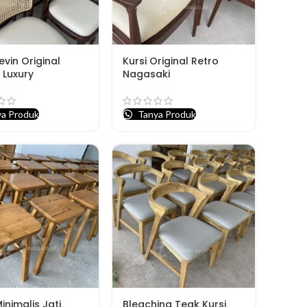
evin Original
Kursi Original Retro
 Luxury
Nagasaki
a Produk
Tanya Produk
inimalis Jati
Bleaching Teak Kursi