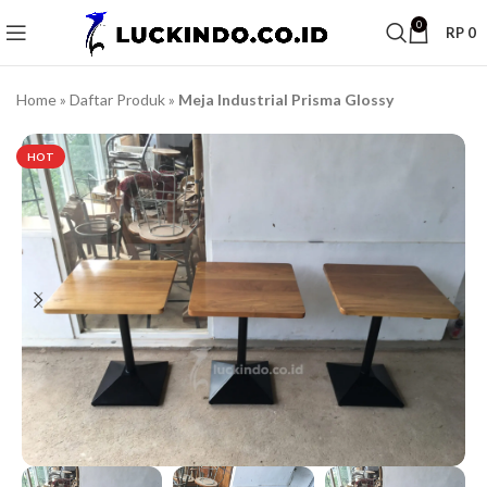
0
RP
0
Home
»
Daftar Produk
»
Meja Industrial Prisma Glossy
HOT