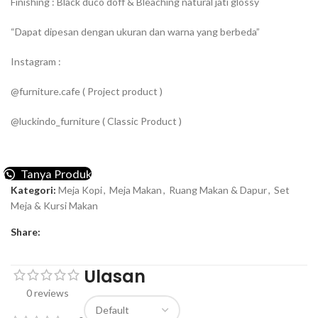
Finishing : Black duco doff & Bleaching natural jati glossy
“Dapat dipesan dengan ukuran dan warna yang berbeda”
Instagram :
@furniture.cafe ( Project product )
@luckindo_furniture ( Classic Product )
Tanya Produk
Kategori:
Meja Kopi
,
Meja Makan
,
Ruang Makan & Dapur
,
Set
Meja & Kursi Makan
Share:
Ulasan
0 reviews