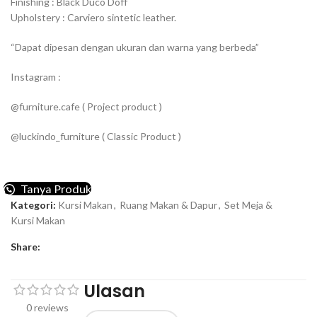
Finishing : Black Duco Doff
Upholstery : Carviero sintetic leather.
“Dapat dipesan dengan ukuran dan warna yang berbeda”
Instagram :
@furniture.cafe ( Project product )
@luckindo_furniture ( Classic Product )
Tanya Produk
Kategori:
Kursi Makan
,
Ruang Makan & Dapur
,
Set Meja &
Kursi Makan
Share:
Ulasan
0 reviews