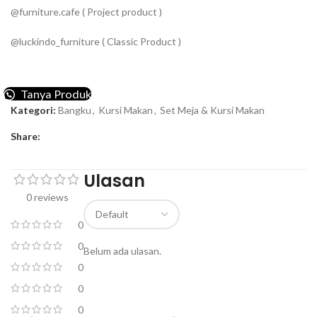
@furniture.cafe ( Project product )
@luckindo_furniture ( Classic Product )
Tanya Produk
Kategori:
Bangku
,
Kursi Makan
,
Set Meja & Kursi Makan
Share:
Ulasan
0 reviews
0
0
Belum ada ulasan.
0
0
0