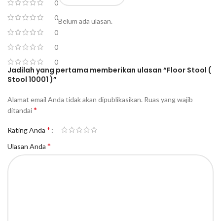
0
0
Belum ada ulasan.
0
0
0
Jadilah yang pertama memberikan ulasan “Floor Stool (
Stool 10001 )”
Alamat email Anda tidak akan dipublikasikan.
Ruas yang wajib
*
ditandai
*
Rating Anda
*
Ulasan Anda