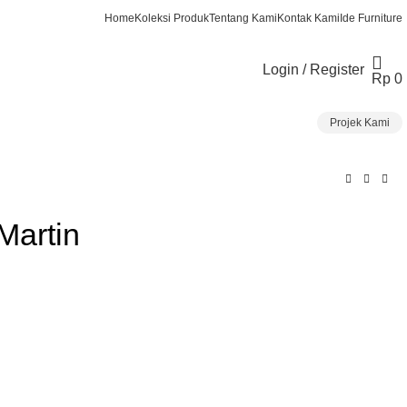
Home
Koleksi Produk
Tentang Kami
Kontak Kami
Ide Furniture
Login / Register
Rp
0
Projek Kami
Martin