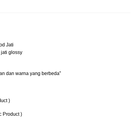
od Jati
jati glossy
an dan warna yang berbeda”
uct )
c Product )