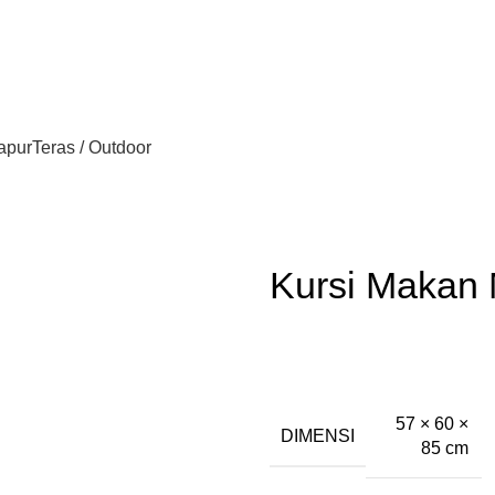
apur
Teras / Outdoor
Kursi Makan 
57 × 60 ×
DIMENSI
85 cm