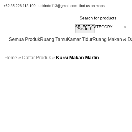
+62 85 226 113 100
luckindo113@gmail.com
find us on maps
SELECT CATEGORY
Search
Semua Produk
Ruang Tamu
Kamar Tidur
Ruang Makan & D
Home
»
Daftar Produk
»
Kursi Makan Martin