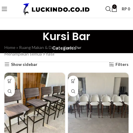
0
RP
0
Kursi Bar
Home
»
Ruang Makan & Dapur
»
Kursi Bar
Categories
Menampilkan semua 9 hasil
Diurutkan menurut yang terbaru
Show sidebar
Filters