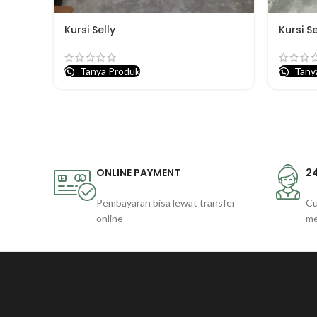
Kursi Selly
Kursi Se
Tanya Produk
Tany
ONLINE PAYMENT
2
Pembayaran bisa lewat transfer
Cu
online
m