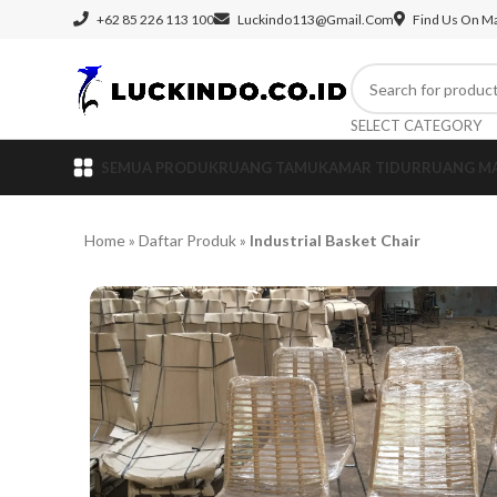
+62 85 226 113 100
Luckindo113@gmail.com
Find Us On M
SELECT CATEGORY
SEMUA PRODUK
RUANG TAMU
KAMAR TIDUR
RUANG M
Home
»
Daftar Produk
»
Industrial Basket Chair