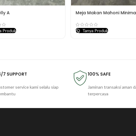
lly A
Meja Makan Mahoni Minimal
a Produk
Tanya Produk
4/7 SUPPORT
100% SAFE
stomer service kami selalu siap
Jaminan transaksi aman d
embantu
terpercaya