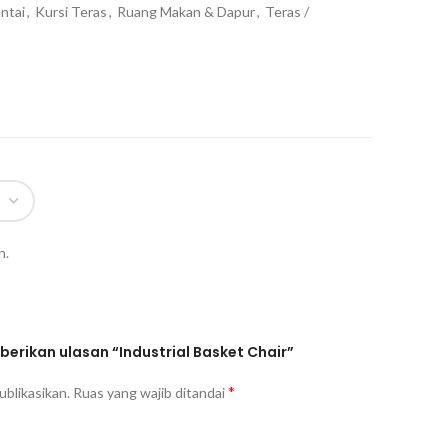
ntai
,
Kursi Teras
,
Ruang Makan & Dapur
,
Teras /
n.
rikan ulasan “Industrial Basket Chair”
*
ublikasikan.
Ruas yang wajib ditandai