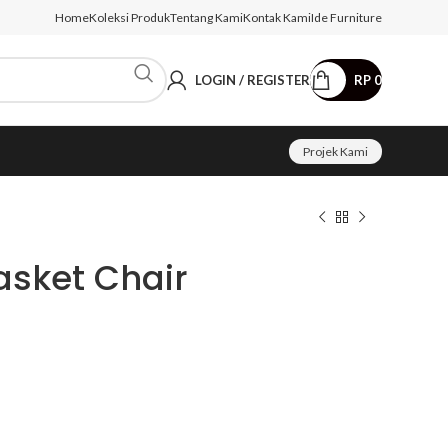
Home
Koleksi Produk
Tentang Kami
Kontak Kami
Ide Furniture
LOGIN / REGISTER
RP
0
Projek Kami
Basket Chair