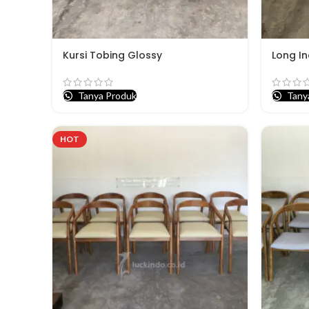
Kursi Tobing Glossy
Long In
Tanya Produk
Tany
HOT